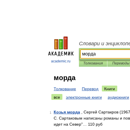
Словари и энциклоп
academic.ru
Толкования
Переводы
морда
Толкование
Перевод
Книги
все
электронные книги
аудиокниги
Козья морда
, Сергей Сартакров (1967
1
С. Сартаковым написаны романы и пов
идет на Север"… 110 руб