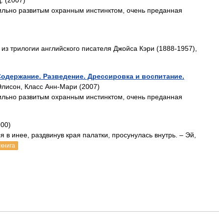
. (2007)
сильно развитым охранным инстинктом, очень преданная
з трилогии английского писателя Джойса Кэри (1888-1957),
Содержание. Разведение. Дрессировка и воспитание.
Элисон, Класс Анн-Мари (2007)
сильно развитым охранным инстинктом, очень преданная
900)
 в инее, раздвинув края палатки, просунулась внутрь. – Эй,
книга