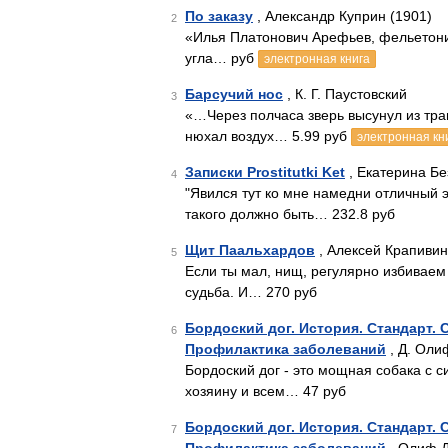
По заказу
, Александр Куприн (1901)
2
«Илья Платонович Арефьев, фельетонис
угла… руб
электронная книга
Барсучий нос
, К. Г. Паустовский
3
«…Через полчаса зверь высунул из тра
нюхал воздух… 5.99 руб
электронная кн
Записки Prostitutki Ket
, Екатерина Б
4
"Явился тут ко мне намедни отличный 
такого должно быть… 232.8 руб
Щит Паальхардов
, Алексей Крапивин
5
Если ты мал, нищ, регулярно избиваем с
судьба. И… 270 руб
Бордоский дог. История. Стандарт. 
6
Профилактика заболеваний
, Д. Олиф
Бордоский дог - это мощная собака с 
хозяину и всем… 47 руб
Бордоский дог. История. Стандарт. 
7