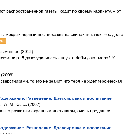
т распространенной газеты, ходит по своему кабинету, – от
вы мокрый черный нос, похожий на свиной пятачок. Нос долго
ига
езымянная (2013)
экземпляр. Я даже удивилась - неужто бабы дают мало? У
 (2009)
верстниками, то это не значит, что тебя не ждет героическая
Содержание. Разведение. Дрессировка и воспитание.
, А.-М. Класс (2007)
сильно развитым охранным инстинктом, очень преданная
Содержание. Разведение. Дрессировка и воспитание.