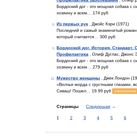
Профилактика заболеваний
, Олиф Д
Бордоский дог - это мощная собака с 
хозяину и всем… 174 руб
Из первых рук
, Джойс Кэри (1971)
8
Последний и самый знаменитый роман и
который считается… 300 руб
Бордоский дог. История. Стандарт. 
9
Профилактика
, Олиф Дуглас, Джонс 
Бордоский дог - это мощная собака с 
хозяину и всем… 279 руб
Мужество женщины
, Джек Лондон (1
10
«Волчья морда с грустными глазами, вся
Сиваш! Пошел… 19.99 руб
электронная 
Страницы
Следующая
→
1
2
3
4
5
6