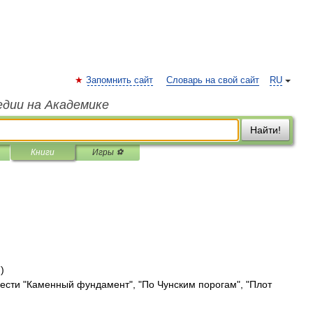
Запомнить сайт
Словарь на свой сайт
RU
едии на Академике
Найти!
Книги
Игры ⚽
)
ести "Каменный фундамент", "По Чунским порогам", "Плот